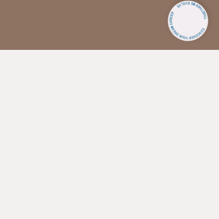
Επιλογή μοντέλου συνεργασίας: ενοικίαση ή
διαχείριση spa
Η Aegeo Spas προσφέρει ουσιαστικές και ξεκάθαρες
λύσεις στους συνεργάτες της. Προσφέρουμε δυο διακριτά
μοντέλα συνεργασίας που καλύπτουν την ανάγκη κάθε
ξενοδόχου. Μπορείτε να επιλέξετε είτε να μας διαθέσετε
τον χώρο spa του ξενοδοχείου σας σε μορφή ενοικίασης,