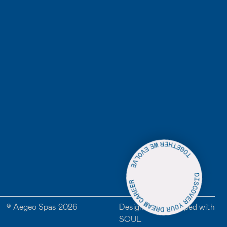
ream career - Together we evolve
© Aegeo Spas 2026
Designed + developed with
SOUL