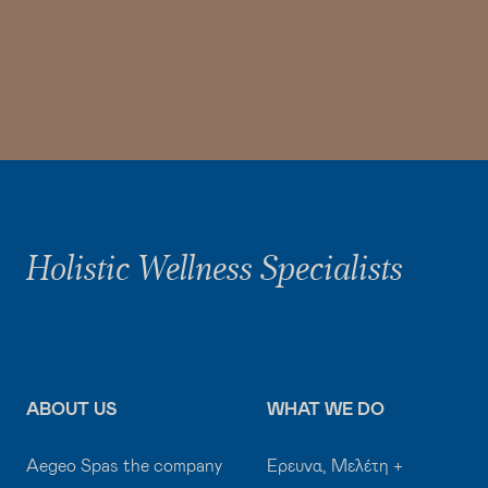
Holistic Wellness Specialists
ABOUT US
WHAT WE DO
Aegeo Spas the company
Έρευνα, Μελέτη +