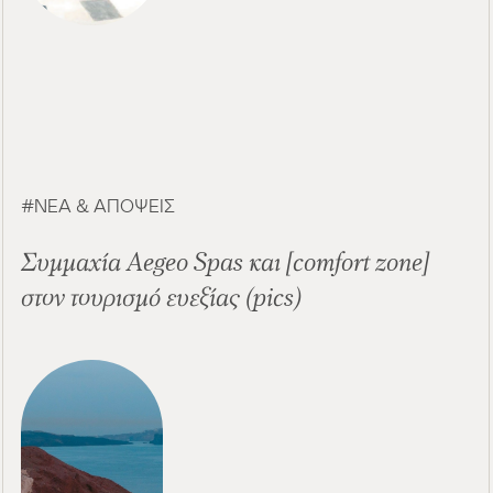
ΝΈΑ & ΑΠΌΨΕΙΣ
Συμμαχία Aegeo Spas και [comfort zone]
στον τουρισμό ευεξίας (pics)