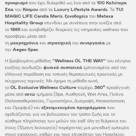
προορισμό
που έχει διακριθεί ως ένα από τα
100 Καλύτερα
Σπα
του
Κόσμου
από τα
Luxury Lifestyle Awards
. Το
TUI
MAGIC LIFE Candia Maris
,
ξενοδοχείο
του
Metaxa
Hospitality Group
επενδύει με συνέπεια στην ευεξία από
το
1995
και αναβαθμίζει διαρκώς τις υπηρεσίες wellness που
προσφέρει μέσα από
τη
μακροχρόνια
και
στρατηγική
του
συνεργασία
με
την
Aegeo Spas
.
Η βραβευμένη μέθοδος
‘’Wellness Ó
L
THE WAY’’
του κέντρου
ευεξίας συνδυάζει
φυσικά συστατικά
εμπνευσμένα από την
ελληνική παράδοση και τοπικές θεραπευτικές πρακτικές με
σύγχρονες τεχνικές. Με όχημα τη μέθοδο αυτή,
ο
το
Ó
L
Exclusive Wellness Culture
παρέχει
360
προσέγγιση
μέσα από
οκτώ
τμήματα (Spa, Αισθητική, Wet Area, Πισίνα
Θαλασσοθεραπείας, Γυμναστήριο, Διατροφή, Αποκατάσταση
και Ομορφιά) και
εξατομικευμένα προγράμματα
που
σχεδιάζονται για να βελτιώσουν τον τρόπο ζωής και το
αίσθημα πληρότητας των μελών του καθ’ όλη τη διάρκεια του
έτους (12μηνη λειτουργία) παρέχοντας μια μοναδική εμπειρία
στους κατοίκους, καθώς και τους επισκέπτες του Ηρακλείου.