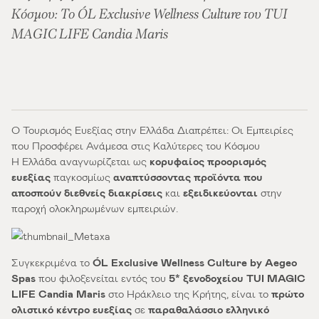
Κόσμου: Το ÓL Exclusive Wellness Culture του TUI
MAGIC LIFE Candia Maris
Ο Τουρισμός Ευεξίας στην Ελλάδα Διαπρέπει: Οι Εμπειρίες
που Προσφέρει Ανάμεσα στις Καλύτερες του Κόσμου
Η Ελλάδα αναγνωρίζεται ως
κορυφαίος προορισμός
ευεξίας
παγκοσμίως
αναπτύσσοντας προϊόντα που
αποσπούν διεθνείς διακρίσεις
και
εξειδικεύονται
στην
παροχή ολοκληρωμένων εμπειριών.
Συγκεκριμένα το
Ó
L
Exclusive Wellness Culture
by Aegeo
Spas
που φιλοξενείται εντός του
5* ξενοδοχείου
TUI MAGIC
LIFE Candia Maris
στο Ηράκλειο της Κρήτης, είναι το
πρώτο
ολιστικό κέντρο ευεξίας
σε
παραθαλάσσιο ελληνικό