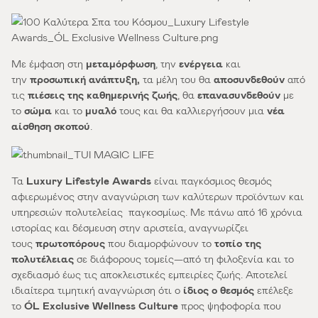
Με έμφαση στη
μεταμόρφωση
, την
ενέργεια
και
την
προσωπική ανάπτυξη,
τα μέλη του θα
αποσυνδεθούν
από
τις
πιέσεις της καθημερινής ζωής
, θα
επανασυνδεθούν
με
το
σώμα
και το
μυαλό
τους και θα καλλιεργήσουν μια
νέα
αίσθηση σκοπού
.
Τα
Luxury Lifestyle Awards
είναι παγκόσμιος θεσμός
αφιερωμένος στην αναγνώριση των καλύτερων προϊόντων και
υπηρεσιών πολυτελείας παγκοσμίως. Με πάνω από 16 χρόνια
ιστορίας και δέσμευση στην αριστεία, αναγνωρίζει
τους
πρωτοπόρους
που διαμορφώνουν το
τοπίο της
πολυτέλειας
σε διάφορους τομείς—από τη φιλοξενία και το
σχεδιασμό έως τις αποκλειστικές εμπειρίες ζωής. Αποτελεί
ιδιαίτερα τιμητική αναγνώριση ότι ο
ίδιος ο θεσμός
επέλεξε
το
Ó
L
Exclusive Wellness Culture
προς ψηφοφορία που