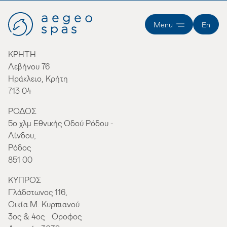
Menu
En
ΚΡΗΤΗ
Λεβήνου 76
Ηράκλειο, Κρήτη
713 04
ΡΟΔΟΣ
5ο χλμ Εθνικής Οδού Ρόδου -
Λίνδου,
Ρόδος
851 00
ΚΥΠΡΟΣ
Γλάδστωνος 116,
Οικία Μ. Κυρπιανού
3ος & 4ος Όροφος