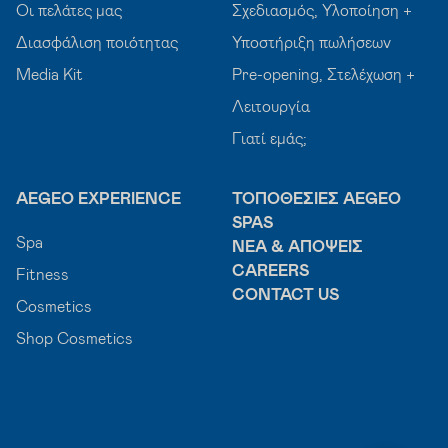
Οι πελάτες μας
Σχεδιασμός, Υλοποίηση +
Διασφάλιση ποιότητας
Υποστήριξη πωλήσεων
Media Kit
Pre-opening, Στελέχωση +
Λειτουργία
Γιατί εμάς;
AEGEO EXPERIENCE
ΤΟΠΟΘΕΣΊΕΣ AEGEO
SPAS
Spa
ΝΈΑ & ΑΠΌΨΕΙΣ
CAREERS
Fitness
CONTACT US
Cosmetics
Shop Cosmetics
Discover your dream career - Together we evolve